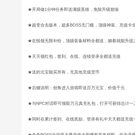
★开局做1分钟任务即送满级英雄，免除升级烦恼
★超变合击版本，超多BOSS无门槛，顶级神装、充值卡
★在线领无限补给，顶级装备材料全都送，躺着就能升战
★天天领红包，签到、在线、连续登录全都送充值
★送的元宝能买所有，无其他充值货币
★后缀说明：创角进入游戏即送百万元宝，价值千元
★与NPC对话即可领取万元真充礼包，打开可获得总计一
★同时在累计签到、在线奖励、登录有礼中天天都送充值
★击杀BOSS会掉落大量充值卡和稀有装备材料，此为高