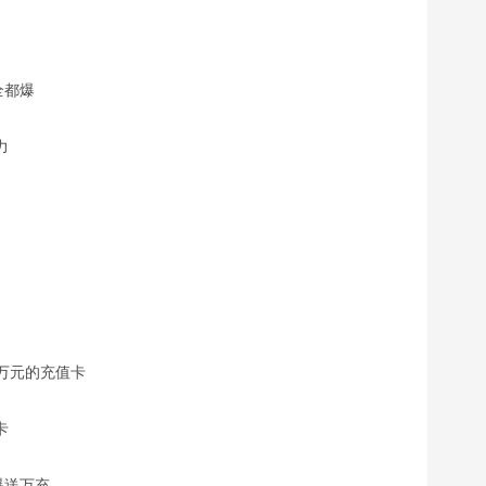
全都爆
力
万元的充值卡
卡
爆送万充