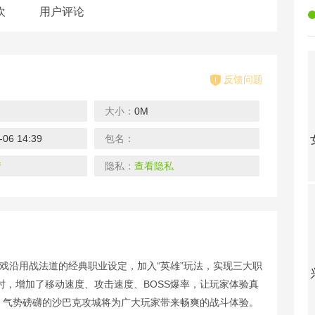
欢
用户评论
反馈问题
大小：
0M
-06 14:39
包名：
王者军团-满V送透视
最后的传说-高爆送万充
女神联盟-送一万真充
天神传-免费刷充版
下载
下载
下载
情
隐私：
查看隐私
游戏沿用战法道的经典职业设定，加入“英雄”玩法，实现三大职
摸金之路-冰雪无限刀
生化危城-满V无限抽充
兴唐情缘-送真充万抽
仙灵世界-GM破解版
，增加了移动速度、攻击速度、BOSS爆率，让玩家体验真
下载
下载
下载
，气势磅礴的沙巴克攻城将为广大玩家带来畅爽的战斗体验。