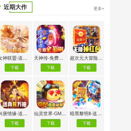
近期大作
更多+
超次元大冒险-GM无门槛真充
神创九州-送GM万抽
王者军团-满V送透视
最后的
下载
下载
下载
下载
暗黑黎明Ⅱ-送GM无限充
仙境苍穹-送主角光环
摸金之路-冰雪无限刀
下载
下载
下载
下载