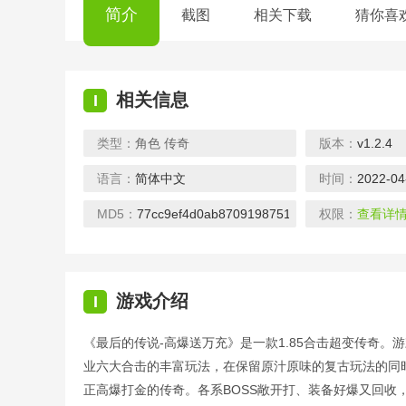
简介
截图
相关下载
猜你喜
相关信息
I
类型：
角色
传奇
版本：
v1.2.4
语言：
简体中文
时间：
2022-04
神创九州-送GM万抽
下载
下载
MD5：
77cc9ef4d0ab8709198751b8e2706fcc
权限：
查看详
游戏介绍
I
《最后的传说-高爆送万充》是一款1.85合击超变传奇。
仙境苍穹-送主角光环
业六大合击的丰富玩法，在保留原汁原味的复古玩法的同时
下载
下载
正高爆打金的传奇。各系BOSS敞开打、装备好爆又回收