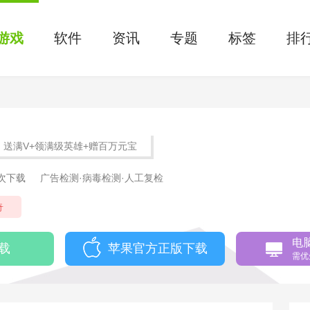
游戏
软件
资讯
专题
标签
排
送满V+领满级英雄+赠百万元宝
8次下载
广告检测·病毒检测·人工复检
奇
电
载
苹果官方正版下载
需优