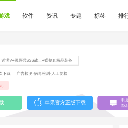
游戏
软件
资讯
专题
标签
排
送满V+领最强SSS战士+赠整套极品装备
1次下载
广告检测·病毒检测·人工复检
元
电
载
苹果官方正版下载
需优