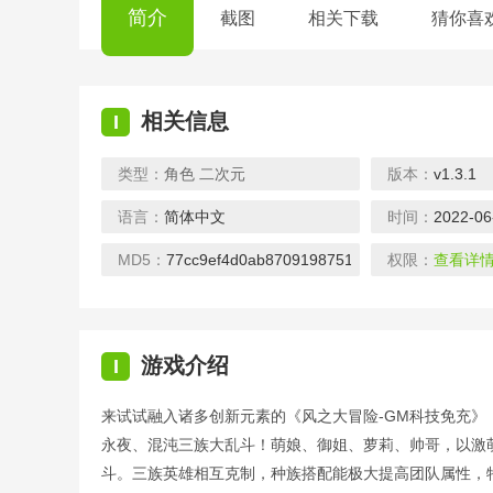
简介
截图
相关下载
猜你喜
相关信息
I
类型：
角色
二次元
版本：
v1.3.1
语言：
简体中文
时间：
2022-06
龙之力量-忘忧攻速版
王者大冒险-送千元真充
下载
下载
下载
MD5：
77cc9ef4d0ab8709198751b8e2706fcc
权限：
查看详
游戏介绍
I
来试试融入诸多创新元素的《风之大冒险-GM科技免充
仙剑传奇-复古西游
魔之谷-战宠切割版
永夜、混沌三族大乱斗！萌娘、御姐、萝莉、帅哥，以激
下载
下载
下载
斗。三族英雄相互克制，种族搭配能极大提高团队属性，