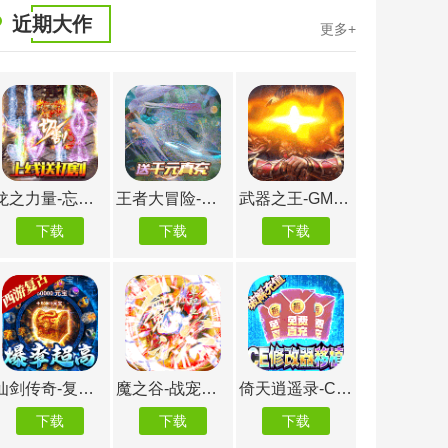
近期大作
更多+
龙之力量-忘忧攻速版
王者大冒险-送千元真充
武器之王-GM科技直充
下载
下载
下载
下载
仙剑传奇-复古西游
魔之谷-战宠切割版
倚天逍遥录-CE修改免充
下载
下载
下载
下载