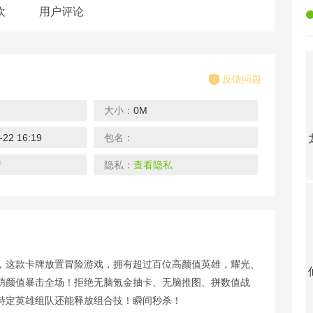
欢
用户评论
反馈问题
大小：
0M
-22 16:19
包名：
武器之王-GM科技直充
仙魔变-送全幻武
青丘-GM无限资源
战神霸业-GM送万充
下载
下载
下载
情
隐私：
查看隐私
》，这款卡牌放置冒险游戏，拥有超过百位高颜值英雄，耀光、
倚天逍遥录-CE修改免充
战神霸业-爆十万真充
女神联盟-GM万抽版
龙城秘境-送10W元充值
萌颜值暴击全场！拒绝无脑氪金抽卡、无脑推图、拼数值战
下载
下载
下载
特定英雄组队还能释放组合技！瞬间秒杀！