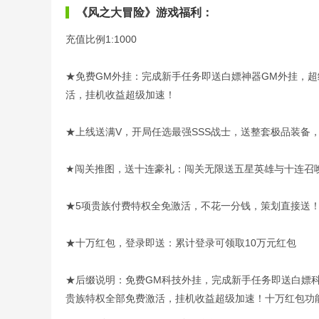
《风之大冒险》游戏福利：
充值比例1:1000
★免费GM外挂：完成新手任务即送白嫖神器GM外挂，超
活，挂机收益超级加速！
★上线送满V，开局任选最强SSS战士，送整套极品装备，钻
★闯关推图，送十连豪礼：闯关无限送五星英雄与十连召
★5项贵族付费特权全免激活，不花一分钱，策划直接送
★十万红包，登录即送：累计登录可领取10万元红包
★后缀说明：免费GM科技外挂，完成新手任务即送白嫖科
贵族特权全部免费激活，挂机收益超级加速！十万红包功