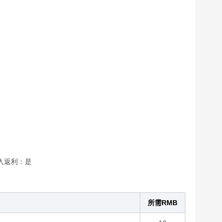
入返利：是
所需RMB