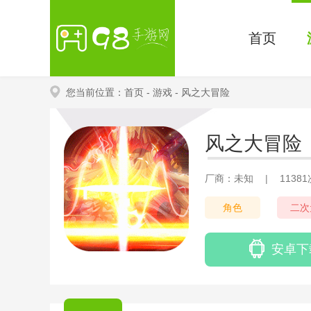
首页
您当前位置：
首页
- 游戏
- 风之大冒险
风之大冒险
厂商：未知
|
1138
角色
二次
安卓下