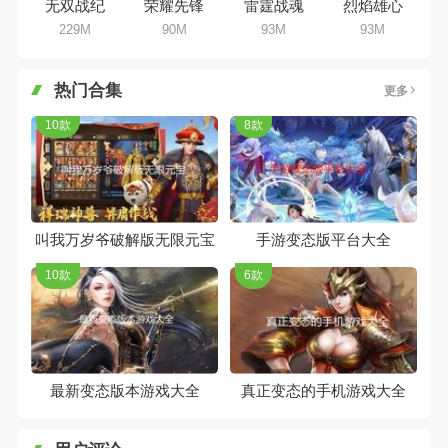
无双战纪
荣耀先锋
雷霆战魂
烈焰雄心
229M
90M
93M
93M
热门合集
更多
10款
8款
叫我万岁爷破解版无限元宝
手游变态版平台大全
10款
6款
最新变态版本游戏大全
真正变态的手机游戏大全