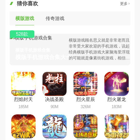
猜你喜欢
更多
横版游戏
传奇游戏
528款
横版游戏顾名思义就是非常老而且
非常受大家欢迎的手机游戏，说起
横版手机游戏合集
经典横版手机游戏大家脑海里浮现
横版手机游戏合集大全 >
的可能就是像素街机游戏，相信很
多80、90后朋友还是记忆犹新
吧。那么，我们当年曾经玩过的横
版手机游戏有哪些呢？游戏今天，
98手游下载站小编芒果味的怪咖给
大家搜集整理了所以横版手机游戏
合集，欢迎大家前来选择下载体验
烈焰封天
决战圣殿
烈火星辰
烈火屠龙
185M
90M
326M
183M