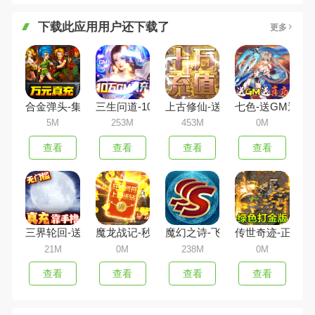
下载此应用用户还下载了
更多
合金弹头-集结送10000真充
三生问道-10万GM真充
上古修仙-送10万无门槛
七色-送GM送真
5M
253M
453M
0M
查看
查看
查看
查看
三界轮回-送10万真充
魔龙战记-秒怪无限刀
魔幻之诗-飞升版
传世奇迹-正版三
21M
0M
238M
0M
查看
查看
查看
查看