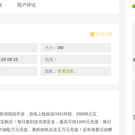
欢
用户评论
反馈问题
大小：
0M
-25 08:15
包名：
精灵Q传-送充无限GM抽
魔幻之诗-飞升版
仙缘剑-GM送十万充
下载
下载
下载
情
隐私：
查看隐私
扮演国战手游，游戏上线就送GM1特权、88888元宝、
昆仑墟-GM买断工具
九天封神-GM圣兽全免（删档内测）
跑跑西游记-免费直充版
1元宝购买！每日签到送充值盲盒，最高可得1000元充值，每日
下载
下载
下载
中抽取万元充值，累积抽奖必送五万元充值！还有海量活动赠