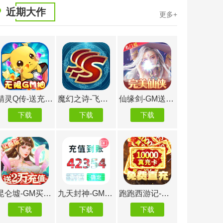
近期大作
更多+
坠星大陆-0氪送资源
天使降临-免充打金版
星云纪-GM自由充
下载
下载
下载
下载
封天决-送GM30万充
命运边际-挂机GM扶持
妖游记-爆百万真充
下载
下载
下载
下载