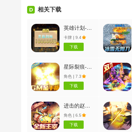
相关下载
D
英雄计划-GM全免万充
卡牌
|
9.4
下载
星际裂痕-送GM金手指
角色
|
7.3
下载
进击的赵云-送五万真充
角色
|
6.5
下载