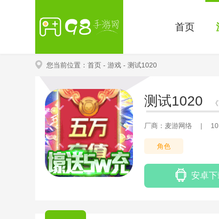
首页
您当前位置：
首页
- 游戏
- 测试1020
测试1020
《
本“艾欧尼亚守护者”正
厂商：麦游网络
|
1
下来咪噜手游的小编就为
角色
光之眼慎
安卓下