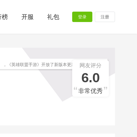
行榜
开服
礼包
登录
注册
），《英雄联盟手游》开放了新版本更新，全新3.1版
网友评分
6.0
召唤师们关心的匹配、补分等机制也再度迎来优化，接
伙伴们快来一起看看吧！来自艾欧尼亚的守护者，“暮
非常优秀