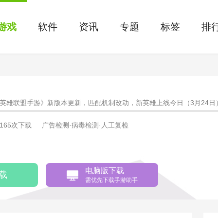
游戏
软件
资讯
专题
标签
排
英雄联盟手游》新版本更新，匹配机制改动，新英雄上线今日（3月24日
式上线，随之而来的有新英雄、新赛季、新宝典、新皮肤、新模式等等，
0165次下载
广告检测·病毒检测·人工复检
大家介绍下这次《英雄联盟手游》3.1版本的主要更新内容，感兴趣的小
电脑版下载
载
需优先下载手游助手