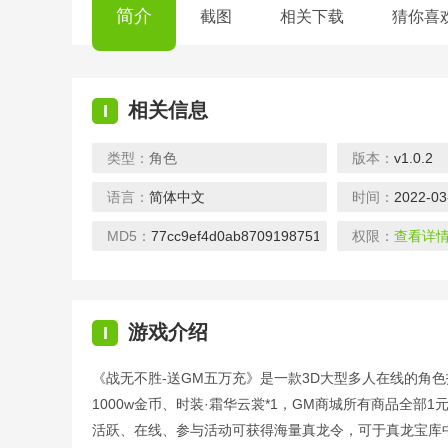
简介
截图
相关下载
猜你喜
相关信息
I
类型：
角色
版本：
v1.0.2
语言：
简体中文
时间：
2022-03
MD5：
77cc9ef4d0ab8709198751b8e2706fcc
权限：
查看详
游戏介绍
I
《战无不胜-送GM五万充》是一款3D大型多人在线的角色
1000w金币、时装·霜华云裳*1，GM商城所有商品全部
活跃、在线、参与活动可获得海量真龙令，可于真龙宝库