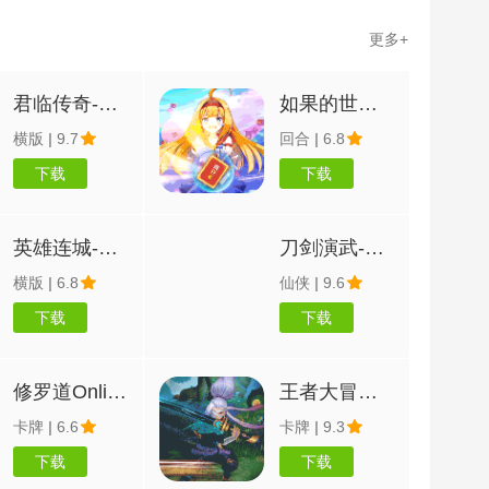
更多+
君临传奇-冰雪无限刀
如果的世界-真充无限刷
横版
|
9.7
回合
|
6.8
下载
下载
英雄连城-双刀打真充
刀剑演武-挂机兑真充
横版
|
6.8
仙侠
|
9.6
下载
下载
修罗道Online-爽玩抽充值
王者大冒险-送千元真充
卡牌
|
6.6
卡牌
|
9.3
下载
下载