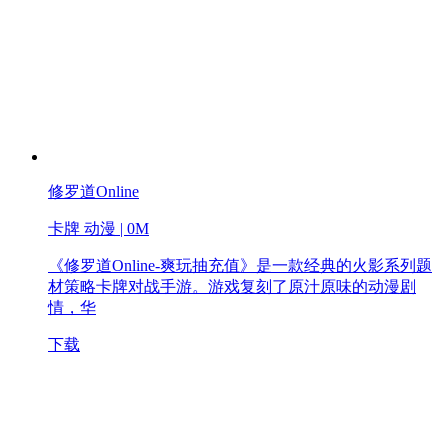
修罗道Online
卡牌 动漫 | 0M
《修罗道Online-爽玩抽充值》是一款经典的火影系列题
材策略卡牌对战手游。游戏复刻了原汁原味的动漫剧
情，华
下载