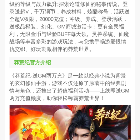
级的等级与战力飙升;探索论道修仙的秘事传说。登
录送超V，千万铜币，养成材料，炫酷称号，活跃送
全超V权限，20000充值；冲级、养成、登录活跃，
送极品橙装、幻化、GM商城激活卡；更有全民福
利，无限金币与经验BUFF每天领。灵兽系统、仙魔
战场等丰富多彩的游戏玩法，与您携手畅游爱恨情
仇交织、好玩刺激相伴的莽荒世界。
莽荒纪官方介绍
《莽荒纪-送GM两万充》是一款以经典小说为背景
的玄幻修仙手游，游戏不仅还原了原著中的经典剧
情与角色，还推出了超值福利活动——上线即送GM
两万充值额度，助你轻松称霸莽荒世界！