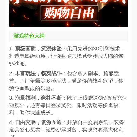
游戏特色大纲
1.
顶级画质，沉浸体验
：采用先进的3D引擎技术，
打造电影级画质，让你身临其境感受莽荒大陆的恢
弘壮丽。
2.
丰富玩法，畅爽战斗
：包含多人副本、跨服竞
技、宗门争霸等多种玩法，满足你的战斗欲望，体
验热血激战的乐趣。
3.
海量福利，豪礼不断
：除了上线赠送GM两万充值
额度外，还有每日登录奖励、限时活动等多重福
利，助你快速成长。
4.
自由交易，资源互通
：开放自由交易系统，装备
道具随心买卖，轻松积累财富，实现资源最大化利