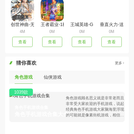
创世神曲-无限免费领
王者霸业-1秒十刀爆
王城英雄-GM免费充值
垂直火力-送十万
4M
0M
0M
0M
查看
查看
查看
查看
猜你喜欢
更多
角色游戏
仙侠游戏
1039款
角色游戏顾名思义就是非常老而且
非常受大家欢迎的手机游戏，说起
角色手机游戏合集
经典角色手机游戏大家脑海里浮现
角色手机游戏合集大全 >
的可能就是像素街机游戏，相信很
多80、90后朋友还是记忆犹新
吧。那么，我们当年曾经玩过的角
色手机游戏有哪些呢？游戏今天，