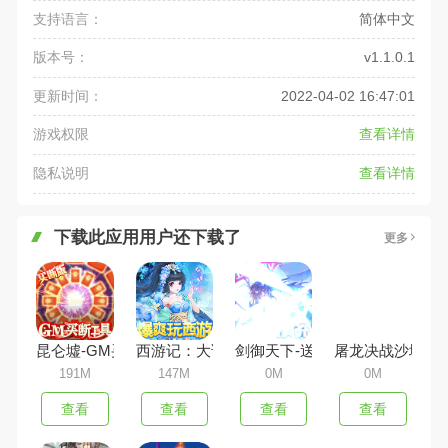
支持语言：
简体中文
版本号：
v1.1.0.1
更新时间：
2022-04-02 16:47:01
游戏权限
查看详情
隐私说明
查看详情
下载此应用用户还下载了
更多
昆仑墟-GM买断工具
西游记：大话女儿国-抽充无限送
剑御天下-送无限真充
屠龙决战沙城-冰
191M
147M
0M
0M
查看
查看
查看
查看