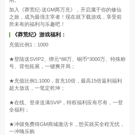
用。
加入《莽荒纪-送GM两万充》，开启属于你的修仙
之旅，成为最强主宰者！现在就下载游戏，享受前
所未有的福利与乐趣吧！
《莽荒纪》游戏福利：
充值比例1：1000
★登陆送SVIP2、绑元*88万、铜币*3000万、特殊称
号、背包拓展，一键爽开局；
★充值比例1:1000，首充10倍，最高15倍返利福利
超大放送，一笔定乾坤；
★在线、登录送满SVIP，特权福利应有尽有，一登
全福利；
★冲级免费得GM商城激活卡，想买就买全程无忧，
一冲嗨乐购