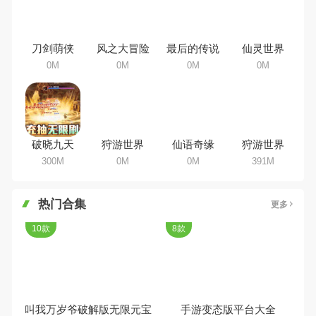
98手游下载站小编芒果味的怪咖给
大家搜集整理了所以角色手机游戏
合集，欢迎大家前来选择下载体验
刀剑萌侠
风之大冒险
最后的传说
仙灵世界
0M
0M
0M
0M
破晓九天
狩游世界
仙语奇缘
狩游世界
300M
0M
0M
391M
热门合集
更多
10款
8款
叫我万岁爷破解版无限元宝
手游变态版平台大全