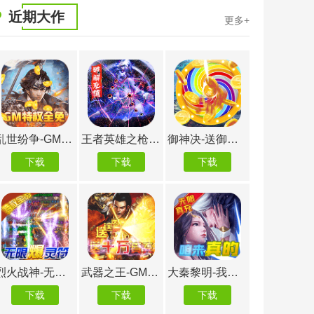
近期大作
更多+
御神决-送御神万抽
西游记之天蓬元帅-送红包
少年封神-永久送真充
妖神传说-GM管理特权
下载
下载
下载
下载
大秦黎明-我是GM
仙侠传奇-傲天神器
小小屠龙-送屠龙刀
舞动精灵-送2W真充
下载
下载
下载
下载