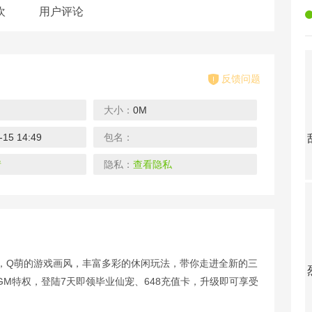
欢
用户评论
反馈问题
大小：
0M
-15 14:49
包名：
充
妖神传说-GM管理特权
乱世纷争-GM全免千充
王者英雄之枪战传奇-充值破解版
下载
下载
下载
情
隐私：
查看隐私
游，Q萌的游戏画风，丰富多彩的休闲玩法，带你走进全新的三
刀
舞动精灵-送2W真充
烈火战神-无限爆灵符
武器之王-GM送10w真充
M特权，登陆7天即领毕业仙宠、648充值卡，升级即可享受
下载
下载
下载