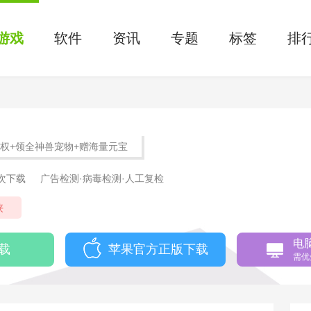
游戏
软件
资讯
专题
标签
排
特权+领全神兽宠物+赠海量元宝
2次下载
广告检测·病毒检测·人工复检
侠
电
载
苹果官方正版下载
需优