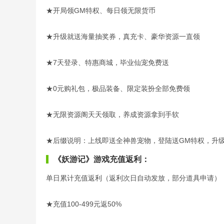
★开局领GM特权、每日领无限货币
★升级就送海量抽奖券，真充卡、豪华资源一直领
★7天登录、特惠商城，毕业仙宠免费送
★0元购礼包，极品装备、限定装扮全部免费领
★无限资源阁天天领取，养成资源拿到手软
★后缀说明：上线即送全神兽宠物，登陆送GM特权，升
《妖游记》游戏充值返利：
单日累计充值返利（返利次日自动发放，部分道具申请）
★充值100-499元返50%