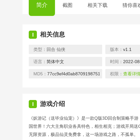
简介
截图
相关下载
猜你喜
相关信息
I
类型：
回合
仙侠
版本：
v1.1
语言：
简体中文
时间：
2022-08
西游记之天蓬元帅-送红包
少年封神-永久送真
下载
下载
MD5：
77cc9ef4d0ab8709198751b8e2706fcc
权限：
查看详
游戏介绍
I
《妖游记（送毕业仙宠）》是一款Q版3D回合制策略手
仙侠传奇-傲天神器
小小屠龙-送屠龙
国世界！六大主角职业各具特色，相生相克；游戏开局送G
下载
下载
无限资源，极品仙灵免费拿，这一场游戏之路，不孤单。