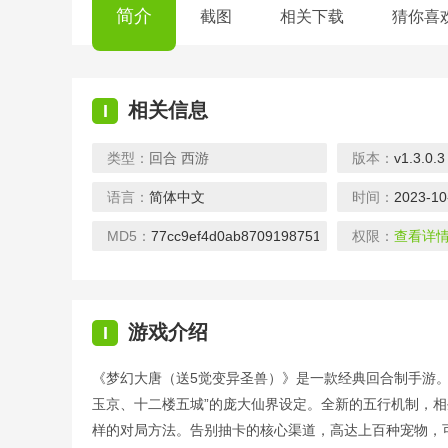
简介
截图
相关下载
猜你喜
相关信息
I
类型：
回合
西游
版本：
v1.3.0.3
语言：
简体中文
时间：
2023-10
山海计划-寻宝无限充值
天使降临-免充打金版
暴击猎人-送10万真充
下载
下载
下载
下
MD5：
77cc9ef4d0ab8709198751b8e2706fcc
权限：
查看详
游戏介绍
I
《梦幻大唐（送5觉变异圣兽）》是一款经典回合制手游
武林盛典-删档内测
教主之家-GM版
御剑封神录-无限制GM版
玉京、十二楼五城”的庞大仙界设定。全新的五行机制，
下载
下载
下载
下
样的对局方法。告别抽卡的核心渠道，高达上百种宠物，