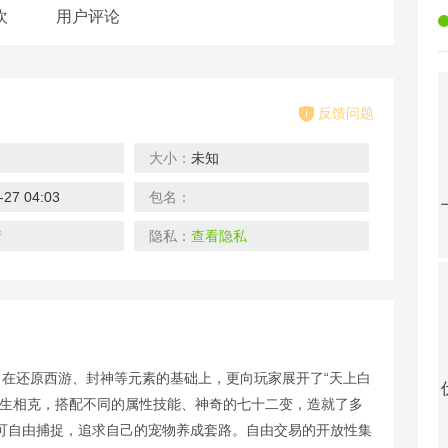
欢
用户评论
反馈问题
大小：
未知
-27 04:03
包名：
武侠Q传-送巅峰开局
上古封神-无限BUG转盘
神行九歌-直充大富翁（删档内测）
山海计划-寻宝无限充值
载
下载
下载
下载
情
隐私：
查看隐私
。在还原西游、封神等元素的基础上，更向玩家展开了“天上白
傲剑情缘-抽囡茜手办
伏妖绘卷-GM科技直充（删档内测）
秦游十三道-无限送真充
武林盛典-删档内测
相生相克，搭配不同的属性技能、神奇的七十二变，造就了多
载
下载
下载
下载
可自由捕捉，追求自己的宠物养成套路。自由交易的开放性集