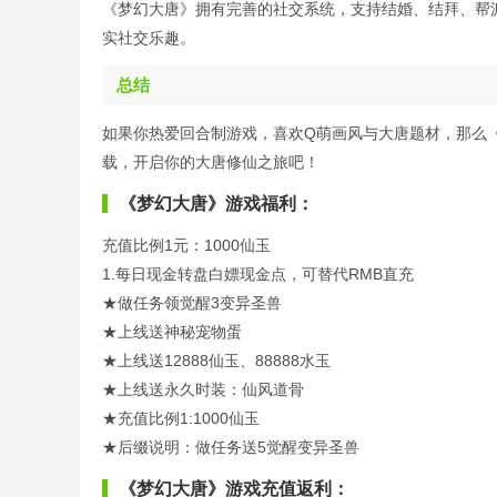
《梦幻大唐》拥有完善的社交系统，支持结婚、结拜、帮
实社交乐趣。
总结
如果你热爱回合制游戏，喜欢Q萌画风与大唐题材，那么
载，开启你的大唐修仙之旅吧！
《梦幻大唐》游戏福利：
充值比例1元：1000仙玉
1.每日现金转盘白嫖现金点，可替代RMB直充
★做任务领觉醒3变异圣兽
★上线送神秘宠物蛋
★上线送12888仙玉、88888水玉
★上线送永久时装：仙风道骨
★充值比例1:1000仙玉
★后缀说明：做任务送5觉醒变异圣兽
《梦幻大唐》游戏充值返利：