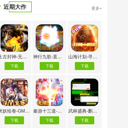
近期大作
更多+
天使降临-免充打金版
暴击猎人-送10万真充
武侠Q传-送巅峰开局
下载
下载
下载
教主之家-GM版
御剑封神录-无限制GM版
傲剑情缘-抽囡茜手办
下载
下载
下载