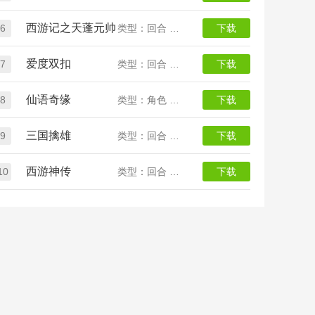
西游记之天蓬元帅
6
类型：回合 放置 西游
下载
爱度双扣
7
类型：回合 仙侠
下载
仙语奇缘
8
类型：角色 回合
下载
三国擒雄
9
类型：回合 三国
下载
西游神传
10
类型：回合 西游
下载