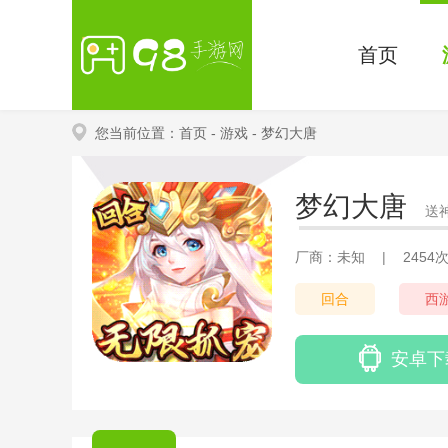
首页
您当前位置：
首页
- 游戏
- 梦幻大唐
梦幻大唐
送神
厂商：未知
|
2454
回合
西
安卓下