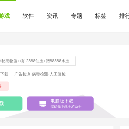
游戏
软件
资讯
专题
标签
排
秘宠物蛋+领12888仙玉+赠88888水玉
次下载
广告检测·病毒检测·人工复检
游
电脑版下载
载
需优先下载手游助手