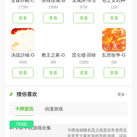
雷霆炸翻天-超变无限充
英雄连城-双刀打真充
龙城决-冰雪超爆版
苍之女武神-送千
173M
199M
97M
11M
查看
查看
查看
查看
决战沙城-GM攻速
教主之家-GM版
昆仑墟-回收换充值
乱世纷争-GM资
94M
0M
158M
0M
查看
查看
查看
查看
猜你喜欢
更多
卡牌游戏
动漫游戏
764款
卡牌游戏顾名思义就是非常老而且
非常受大家欢迎的手机游戏，说起