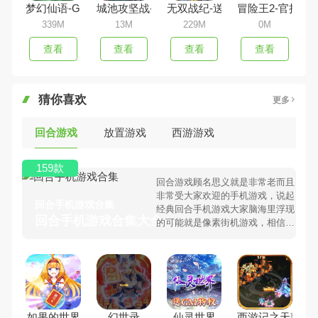
梦幻仙语-GM当托特权
城池攻坚战-送两万真充
无双战纪-送2w真充
冒险王2-官挂免
339M
13M
229M
0M
查看
查看
查看
查看
猜你喜欢
更多
回合游戏
放置游戏
西游游戏
159款
回合游戏顾名思义就是非常老而且
非常受大家欢迎的手机游戏，说起
回合手机游戏合集
经典回合手机游戏大家脑海里浮现
回合手机游戏合集大全 >
的可能就是像素街机游戏，相信很
多80、90后朋友还是记忆犹新
吧。那么，我们当年曾经玩过的回
合手机游戏有哪些呢？游戏今天，
98手游下载站小编芒果味的怪咖给
大家搜集整理了所以回合手机游戏
合集，欢迎大家前来选择下载体验
如果的世界
幻世录
仙灵世界
西游记之天蓬元