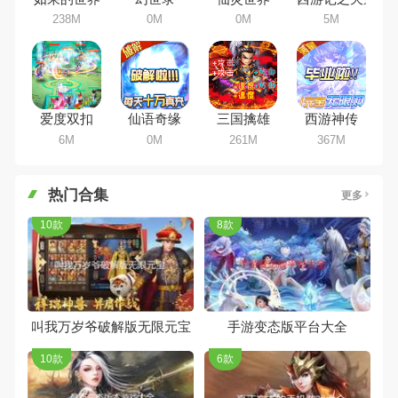
238M
0M
0M
5M
爱度双扣
仙语奇缘
三国擒雄
西游神传
6M
0M
261M
367M
热门合集
更多
10款
8款
叫我万岁爷破解版无限元宝
手游变态版平台大全
10款
6款