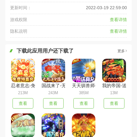
更新时间：
2022-03-19 22:59:00
游戏权限
查看详情
隐私说明
查看详情
下载此应用用户还下载了
更多
忍者意志-免费领直充
国战来了-无限送充值
天天驯兽师-真充无限送
我的帝国-送100
213M
243M
385M
13M
查看
查看
查看
查看