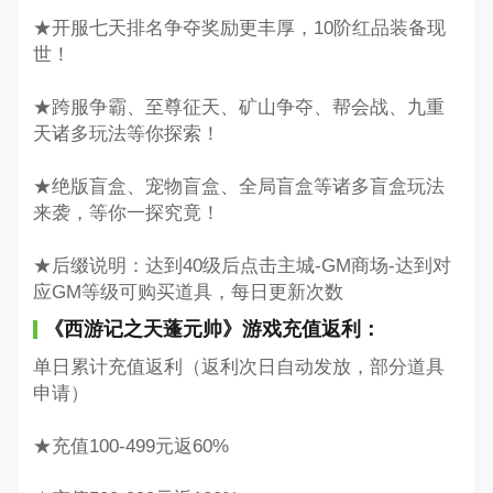
★开服七天排名争夺奖励更丰厚，10阶红品装备现
世！
★跨服争霸、至尊征天、矿山争夺、帮会战、九重
天诸多玩法等你探索！
★绝版盲盒、宠物盲盒、全局盲盒等诸多盲盒玩法
来袭，等你一探究竟！
★后缀说明：达到40级后点击主城-GM商场-达到对
应GM等级可购买道具，每日更新次数
《西游记之天蓬元帅》游戏充值返利：
单日累计充值返利（返利次日自动发放，部分道具
申请）
★充值100-499元返60%