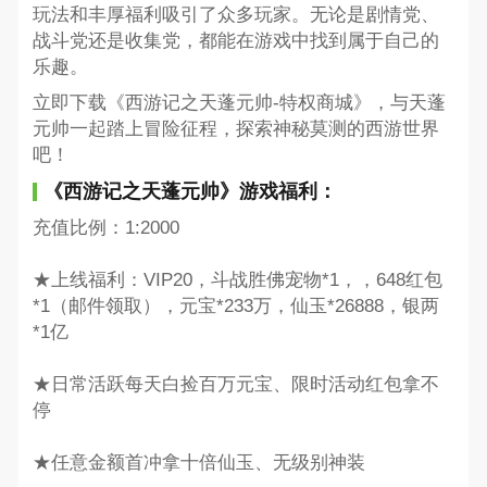
玩法和丰厚福利吸引了众多玩家。无论是剧情党、
战斗党还是收集党，都能在游戏中找到属于自己的
乐趣。
立即下载《西游记之天蓬元帅-特权商城》，与天蓬
元帅一起踏上冒险征程，探索神秘莫测的西游世界
吧！
《西游记之天蓬元帅》游戏福利：
充值比例：1:2000
★上线福利：VIP20，斗战胜佛宠物*1，，648红包
*1（邮件领取），元宝*233万，仙玉*26888，银两
*1亿
★日常活跃每天白捡百万元宝、限时活动红包拿不
停
★任意金额首冲拿十倍仙玉、无级别神装