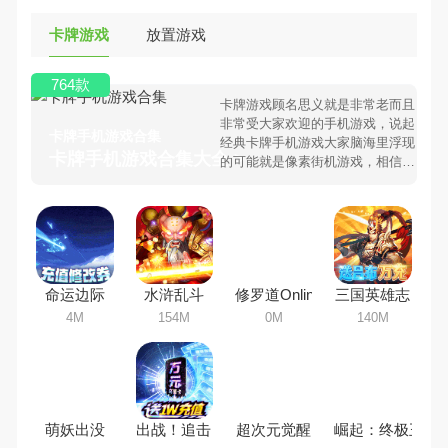
卡牌游戏
放置游戏
764款
卡牌游戏顾名思义就是非常老而且
非常受大家欢迎的手机游戏，说起
卡牌手机游戏合集
经典卡牌手机游戏大家脑海里浮现
卡牌手机游戏合集大全 >
的可能就是像素街机游戏，相信很
多80、90后朋友还是记忆犹新
吧。那么，我们当年曾经玩过的卡
牌手机游戏有哪些呢？游戏今天，
98手游下载站小编芒果味的怪咖给
大家搜集整理了所以卡牌手机游戏
合集，欢迎大家前来选择下载体验
命运边际
水浒乱斗
修罗道Online
三国英雄志
4M
154M
0M
140M
萌妖出没
出战！追击！
超次元觉醒
崛起：终极王者