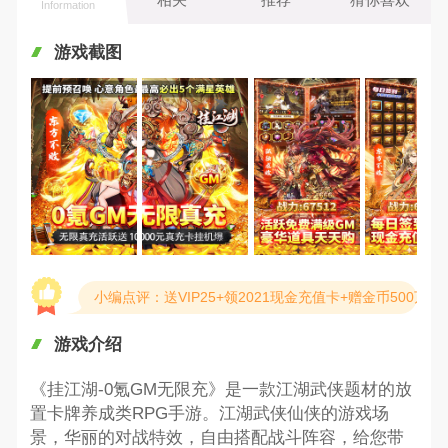
Information
游戏截图
小编点评：送VIP25+领2021现金充值卡+赠金币500万
游戏介绍
《挂江湖-0氪GM无限充》是一款江湖武侠题材的放
置卡牌养成类RPG手游。江湖武侠仙侠的游戏场
景，华丽的对战特效，自由搭配战斗阵容，给您带