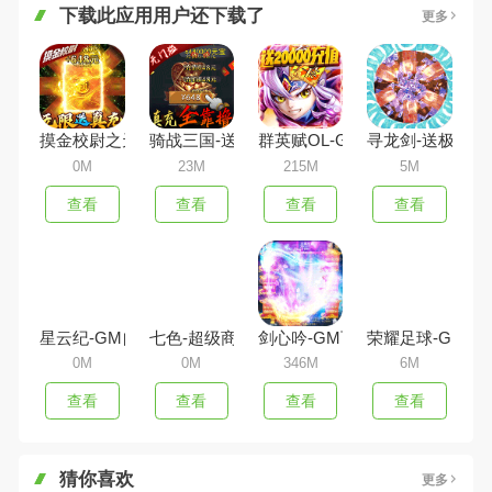
下载此应用用户还下载了
更多
摸金校尉之天字卷-无限送真充
骑战三国-送GM30万充
群英赋OL-GM送虎量充值
寻龙剑-送极品武
0M
23M
215M
5M
查看
查看
查看
查看
星云纪-GM自由充
七色-超级商城版
剑心吟-GM百万充值
荣耀足球-GM全
0M
0M
346M
6M
查看
查看
查看
查看
猜你喜欢
更多