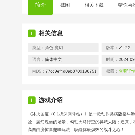
简介
截图
相关下载
猜你喜
相关信息
I
类型：
角色
魔幻
版本：
v1.2.2
语言：
简体中文
时间：
2024-09
龙纪元-无限元宝送万充（删档内测）
龙皇传说-10亿0元购（删档内测）
下载
下载
下载
MD5：
77cc9ef4d0ab8709198751b8e2706fcc
权限：
查看详
游戏介绍
I
《冰火国度（0.1折深渊降临）》是一款动作类横版格斗
镇魂街：武神躯-GM科技刷充（删档内测）
地鼠传奇-福利版
验！魔幻瑰丽的场景，勾勒天马行空的异域大陆；逼真手
下载
下载
下载
高自由度惊喜趣味玩法，唤醒你最炽热的战斗之心！