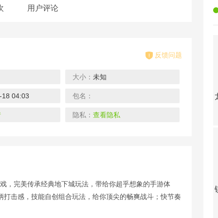
欢
用户评论
反馈问题
大小：
未知
-18 04:03
包名：
斗龙战士之勇往直前-GM科技直充
烈火星辰-打金送充版
掌动仙魔决-GM遍地真充
跨越千年-GM无限抽充
下载
下载
下载
情
隐私：
查看隐私
游戏，完美传承经典地下城玩法，带给你超乎想象的手游体
奇幻祖玛-变狗爆充版
斗法天地-送10万红包
荣耀崛起-升级送真充
烈火战神-无限爆灵符
柄打击感，技能自创组合玩法，给你顶尖的畅爽战斗；快节奏
下载
下载
下载