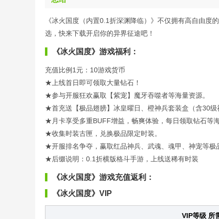
《冰火国度（内置0.1折深渊降临）》不仅拥有高自由度
选，快来下载开启你的异界征途吧！
《冰火国度》游戏福利：
充值比例1元：10游戏货币
★上线首日即可领取大量钻石！
★参与开服狂欢赢取【紫宠】魔牙吞噬者等海量资源。
★首充送【极品翅膀】冰皇曜日、橙神兵套装盒（含30级
★月卡享受多重BUFF增益，畅爽体验，每日领取钻石等
★收集时装古匣，兑换极品限定时装。
★开服排名争夺，赢取红品神兵、武魂、魂甲、神宠等极
★后缀说明：0.1折横版格斗手游，上线送稀有时装
《冰火国度》游戏充值返利：
《冰火国度》VIP
VIP等级 