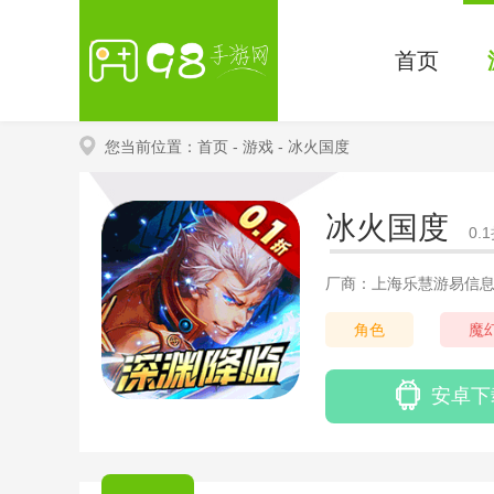
首页
您当前位置：
首页
- 游戏
- 冰火国度
冰火国度
0
厂商：上海乐慧游易信
角色
魔
安卓下