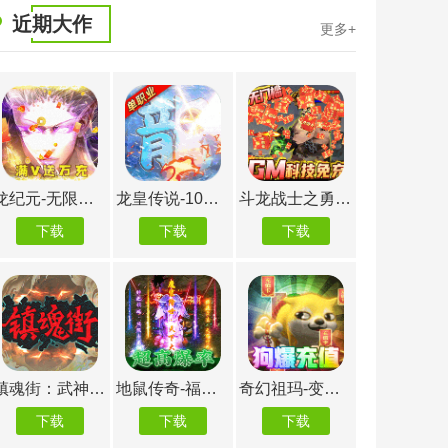
近期大作
更多+
龙纪元-无限元宝送万充（删档内测）
龙皇传说-10亿0元购（删档内测）
斗龙战士之勇往直前-GM科技直充
下载
下载
下载
下载
镇魂街：武神躯-GM科技刷充（删档内测）
地鼠传奇-福利版
奇幻祖玛-变狗爆充版
下载
下载
下载
下载