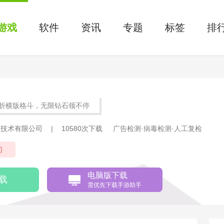
游戏
软件
资讯
专题
标签
排
.1折横版格斗，无限钻石领不停
息技术有限公司
|
10580次下载
广告检测·病毒检测·人工复检
幻
电脑版下载
载
需优先下载手游助手