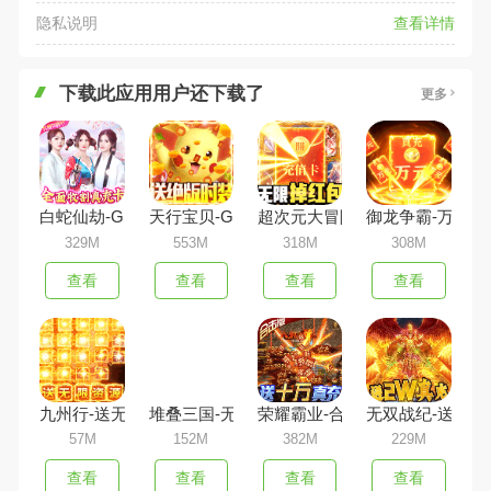
隐私说明
查看详情
下载此应用用户还下载了
更多
白蛇仙劫-GM无限刷充
天行宝贝-GM真充无限抽
超次元大冒险-GM无门槛真充
御龙争霸-万充毒
329M
553M
318M
308M
查看
查看
查看
查看
九州行-送无限资源
堆叠三国-无限抽真充
荣耀霸业-合击吃鸡版
无双战纪-送2w
57M
152M
382M
229M
查看
查看
查看
查看