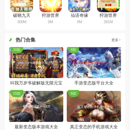
破晓九天
狩游世界
仙语奇缘
狩游世界
300M
0M
0M
391M
热门合集
更多
10款
8款
叫我万岁爷破解版无限元宝
手游变态版平台大全
10款
6款
最新变态版本游戏大全
真正变态的手机游戏大全