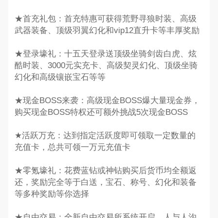
★首充礼包：首充特惠可获得荒野寻狼时装、高级
武器装备、顶级羽翼幻化和vip12直升卡等丰厚奖励
★登录壕礼：十五天登录送顶级坐骑剑齿白虎、炫
酷时装、3000元实充卡、高级契灵幻化、顶级坐骑
幻化和高级镶嵌宝石等等
★现金BOSS来袭：高级现金BOSS爆大量现金券，
购买现金BOSS特权还可额外挑战5次现金BOSS
★活跃万充：达到指定活跃度即可领取一定数量的
充值卡，总共可领一万元充值卡
★零氪壕礼：花费蓝钻或神钻购买后货币均全额返
还，奖励完全等于白送，宝石、称号、幻化和装备
等多种奖励等你选择
★自由交易：全新自由交易所系统开启，人与人沟