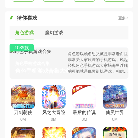
猜你喜欢
更多
角色游戏
魔幻游戏
1039款
角色游戏顾名思义就是非常老而且
非常受大家欢迎的手机游戏，说起
角色手机游戏合集
经典角色手机游戏大家脑海里浮现
角色手机游戏合集大全 >
的可能就是像素街机游戏，相信很
多80、90后朋友还是记忆犹新
吧。那么，我们当年曾经玩过的角
色手机游戏有哪些呢？游戏今天，
98手游下载站小编芒果味的怪咖给
大家搜集整理了所以角色手机游戏
合集，欢迎大家前来选择下载体验
刀剑萌侠
风之大冒险
最后的传说
仙灵世界
0M
0M
0M
0M