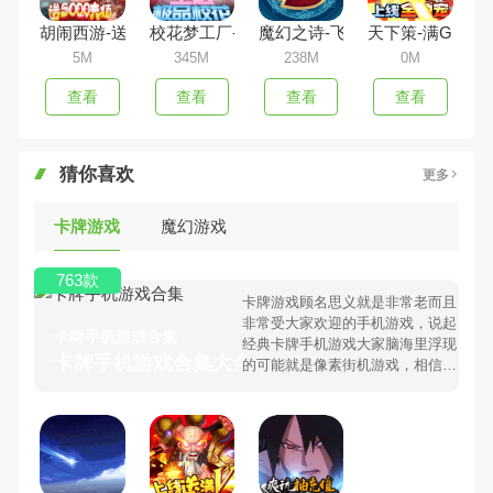
胡闹西游-送5000真充（定制版）
校花梦工厂-极品校花全送
魔幻之诗-飞升版
天下策-满GM十
5M
345M
238M
0M
查看
查看
查看
查看
猜你喜欢
更多
卡牌游戏
魔幻游戏
763款
卡牌游戏顾名思义就是非常老而且
非常受大家欢迎的手机游戏，说起
卡牌手机游戏合集
经典卡牌手机游戏大家脑海里浮现
卡牌手机游戏合集大全 >
的可能就是像素街机游戏，相信很
多80、90后朋友还是记忆犹新
吧。那么，我们当年曾经玩过的卡
牌手机游戏有哪些呢？游戏今天，
98手游下载站小编芒果味的怪咖给
大家搜集整理了所以卡牌手机游戏
合集，欢迎大家前来选择下载体验