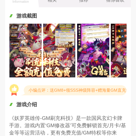
Information
游戏截图
小编点评：送GM8+领SSS神级阵容+赠海量GM直充卡
游戏介绍
《妖罗英雄传-GM刷充科技》是一款国风玄幻卡牌
手游。游戏内置‘GM修改器’可免费解锁首充/月卡/基
金等等运营活动，更有免费充值/GM特权等你来