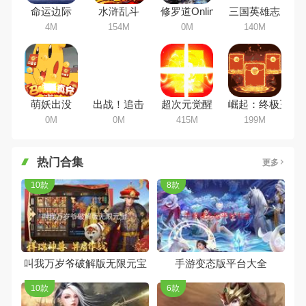
命运边际
水浒乱斗
修罗道Online
三国英雄志
4M
154M
0M
140M
萌妖出没
出战！追击！
超次元觉醒
崛起：终极王者
0M
0M
415M
199M
热门合集
更多
10款
8款
叫我万岁爷破解版无限元宝
手游变态版平台大全
10款
6款