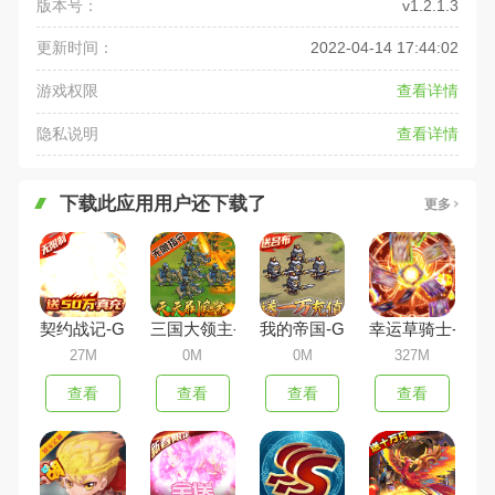
版本号：
v1.2.1.3
更新时间：
2022-04-14 17:44:02
游戏权限
查看详情
隐私说明
查看详情
下载此应用用户还下载了
更多
契约战记-GM无限点充
三国大领主-GM刷充指令
我的帝国-GM指令万充
幸运草骑士-神龙
27M
0M
0M
327M
查看
查看
查看
查看