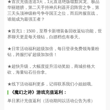
★首次充值连送3天，1元直送绝版噬黯冥龙、极品
华丽翅膀，第二天手持神兵利器开启阵营之争，第
三天头顶神级称号争夺国王之位，而后跨服宣战，
谁能成为最强王者？
★首充1：1500，至尊卡新增装备回收返钻功能，世
界聊天更是每天领钻，白嫖档也有春天。
★日常活动福利超级加倍，每日登录免费领海量粉
钻，跨服打矿超级加加倍！
★超快升级，大幅度提升活动奖励，商城价格大
砍，海量钻石任你拿。
★线下活动福利更多，记得联系我们小姐姐哦。
《魔幻之诗》游戏充值返利：
单日累计充值返利（活动期间以活动公告为准）