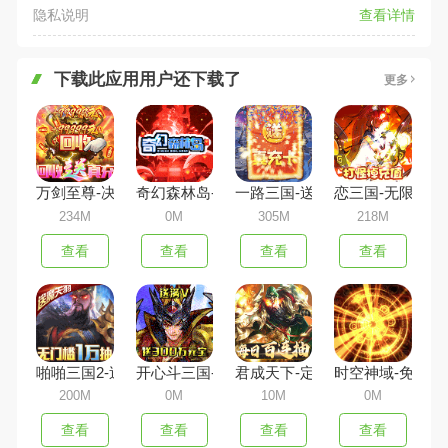
隐私说明
查看详情
下载此应用用户还下载了
更多
万剑至尊-决战九龙城
奇幻森林岛-送一万真充
一路三国-送金将万充
恋三国-无限版
234M
0M
305M
218M
查看
查看
查看
查看
啪啪三国2-送GM万抽
开心斗三国-送5000充值
君成天下-定制版
时空神域-免费G
200M
0M
10M
0M
查看
查看
查看
查看