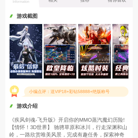
Information
游戏截图
小编点评：送VIP18+彩钻58888+绝版称号
游戏介绍
《疾风剑魂-飞升版》开启你的MMO蒸汽魔幻历险!
【情怀！3D世界】 驰骋草原和冰川，行走深渊和山
岭，一路欣赏唯美风景，完成有趣任务，探索神奇