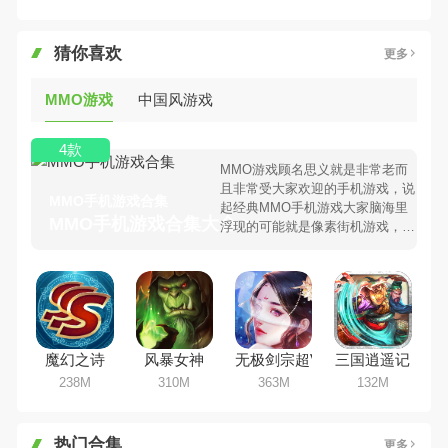
猜你喜欢
更多
MMO游戏
中国风游戏
4款
MMO游戏顾名思义就是非常老而
且非常受大家欢迎的手机游戏，说
MMO手机游戏合集
起经典MMO手机游戏大家脑海里
MMO手机游戏合集大全 >
浮现的可能就是像素街机游戏，相
信很多80、90后朋友还是记忆犹
新吧。那么，我们当年曾经玩过的
MMO手机游戏有哪些呢？游戏今
天，98手游下载站小编芒果味的怪
咖给大家搜集整理了所以MMO手
机游戏合集，欢迎大家前来选择下
魔幻之诗
风暴女神
无极剑宗超V版
三国逍遥记
载体验
238M
310M
363M
132M
热门合集
更多