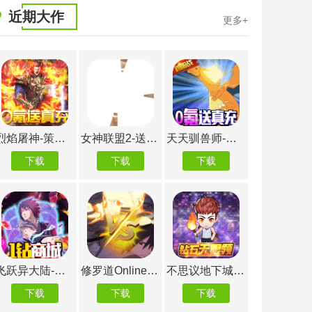
近期大作
更多+
烈焰屠神-策划送真充
女神联盟2-送万充女神
天天驯兽师-真充无限送
下载
下载
下载
下载
飞跃异大陆-送GM百抽
修罗道Online-爽玩抽充值
不思议地下城-钻石无限领
下载
下载
下载
下载