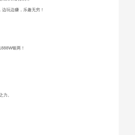
，边玩边赚，乐趣无穷！
1888W银两！
臂之力。