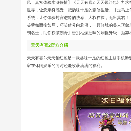
风，真实体验水浒侠情】《天天有喜2-天天领红包》力
世界，让您亲身感受一把韵味十足的豪侠生活。【走马上
系统，让你体验封官进爵的快感。大权在握，无出其右！
芙蓉如面柳如眉，巧笑倩兮向君偎，一顾倾城的美人形象
朝名士，助你权倾朝野】告别枯燥乏味的刷怪升级，抛弃
天天有喜2官方介绍
天天有喜2-天天领红包是一款趣味十足的红包主题手机
家在休闲娱乐的同时还能收获满满的福利。