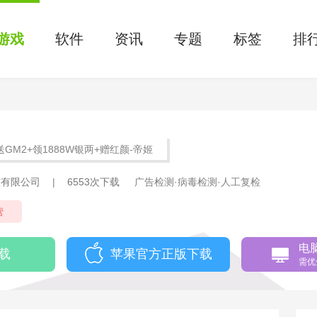
游戏
软件
资讯
专题
标签
排
送GM2+领1888W银两+赠红颜-帝姬
技有限公司
|
6553次下载
广告检测·病毒检测·人工复检
营
电
载
苹果官方正版下载
需优