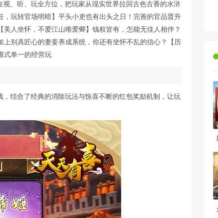
求在视、听、玩全方位，把玩家从现实世界拉回古色古香的水浒
任，玩转官场明暗】平头小吏也有出头之日！完善的官品晋升
【美人坐怀，不爱江山唯爱卿】钱权皆有，怎能无佳人相伴？
加上别具匠心的妻妾养成系统，你还有坐怀不乱的信心？【历
模式单一的经营玩
游戏，结合了经典的消除玩法与惊喜不断的红包奖励机制，让玩