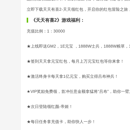
立即下载天天有喜2-天天领红包，开启你的红包冒险之旅
《天天有喜2》游戏福利：
充值比例：1：30000
★上线即送GM2，1E元宝 ，1888W士兵，1888W粮草，
★签到天天拿元宝红包，每月上万元宝红包等你来拿！
★激活终身卡每天拿1亿元宝，购买立得吕布神兵！
★VIP奖励免费领，首冲任意金额拿猛将“吕布”，助你一
★次日登陆领红颜-帝姬！
★每日任务拿充值卡，助你快人一步！