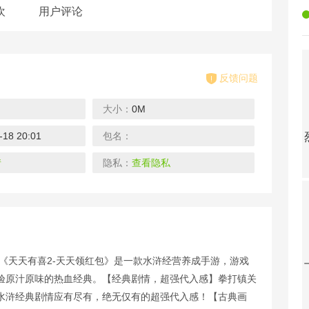
欢
用户评论
反馈问题
大小：
0M
-18 20:01
包名：
天天驯兽师-真充无限送
列王之怒-水浒神器版
挂江湖-送无限资源
三国将无双-送真充无限
下载
下载
下载
情
隐私：
查看隐私
！《天天有喜2-天天领红包》是一款水浒经营养成手游，游戏
不思议地下城-钻石无限领
超级精灵球-无限送真充
龙之法则-无限制GM版
魔界战记-无限钻石版
验原汁原味的热血经典。【经典剧情，超强代入感】拳打镇关
下载
下载
下载
水浒经典剧情应有尽有，绝无仅有的超强代入感！【古典画