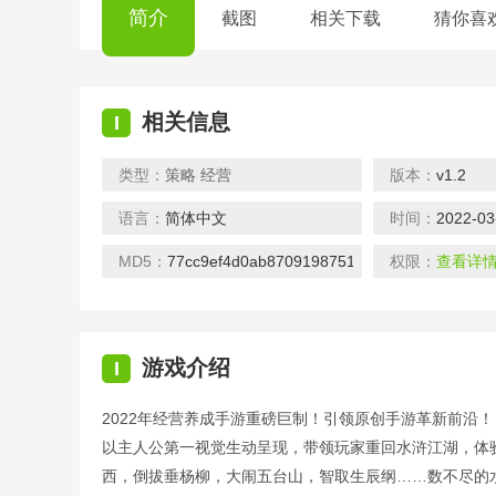
简介
截图
相关下载
猜你喜
相关信息
I
类型：
策略
经营
版本：
v1.2
语言：
简体中文
时间：
2022-03
烈焰屠神-策划送真充
女神联盟2-送万充女神
下载
下载
下载
MD5：
77cc9ef4d0ab8709198751b8e2706fcc
权限：
查看详
游戏介绍
I
2022年经营养成手游重磅巨制！引领原创手游革新前沿
飞跃异大陆-送GM百抽
修罗道Online-爽玩抽充值
以主人公第一视觉生动呈现，带领玩家重回水浒江湖，体
下载
下载
下载
西，倒拔垂杨柳，大闹五台山，智取生辰纲……数不尽的