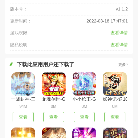
版本号：
v1.1.2
更新时间：
2022-03-18 17:47:01
游戏权限
查看详情
隐私说明
查看详情
下载此应用用户还下载了
更多
一战封神-三国无限刀
龙魂创世-GM贺岁特权
小小枪王-GM枪神盲盒
妖神记-送10万真
94M
0M
0M
0M
查看
查看
查看
查看