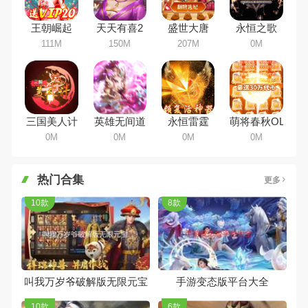
大家搜集整理了所以策略手机游戏
合集，欢迎大家前来选择下载体验
王朝崛起
天天有喜2
盛世大唐
永恒之歌
111M
150M
207M
0M
三国美人计
英雄无间道
永恒雷霆
萌将春秋OL
0M
0M
0M
0M
热门合集
更多
10款
8款
叫我万岁爷破解版无限元宝
手游变态版平台大全
10款
6款