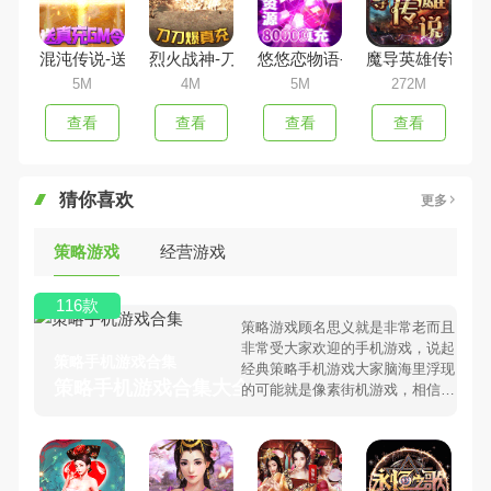
混沌传说-送真充GM令
烈火战神-刀刀爆真充
悠悠恋物语-无限资源
魔导英雄传说-任
5M
4M
5M
272M
查看
查看
查看
查看
猜你喜欢
更多
策略游戏
经营游戏
116款
策略游戏顾名思义就是非常老而且
非常受大家欢迎的手机游戏，说起
策略手机游戏合集
经典策略手机游戏大家脑海里浮现
策略手机游戏合集大全 >
的可能就是像素街机游戏，相信很
多80、90后朋友还是记忆犹新
吧。那么，我们当年曾经玩过的策
略手机游戏有哪些呢？游戏今天，
98手游下载站小编芒果味的怪咖给