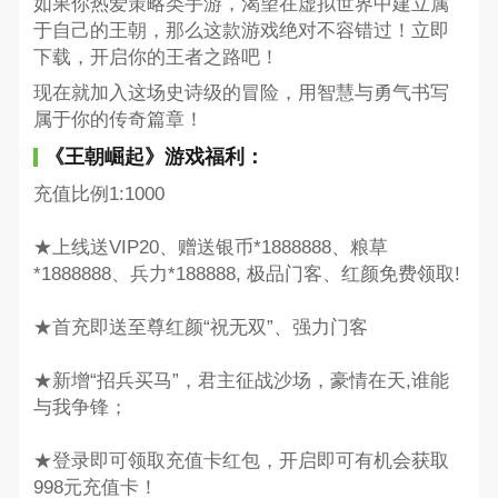
如果你热爱策略类手游，渴望在虚拟世界中建立属
于自己的王朝，那么这款游戏绝对不容错过！立即
下载，开启你的王者之路吧！
现在就加入这场史诗级的冒险，用智慧与勇气书写
属于你的传奇篇章！
《王朝崛起》游戏福利：
充值比例1:1000
★上线送VIP20、赠送银币*1888888、粮草
*1888888、兵力*188888, 极品门客、红颜免费领取!
★首充即送至尊红颜“祝无双”、强力门客
★新增“招兵买马”，君主征战沙场，豪情在天,谁能
与我争锋；
★登录即可领取充值卡红包，开启即可有机会获取
998元充值卡！