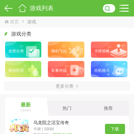
游戏列表
首页
游戏
游戏分类
全部分类
御剑飞仙
卡牌策略
模拟经营
军事对战
街机格斗
更多分类
梦回西游
Q版手游
飞行射击
最新
热门
推荐
体育竞技
生存冒险
角色扮演
Update
乌龙院之活宝传奇
三国塔防
宠物养成
回合手游
下载
卡牌 | 580M