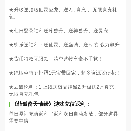
★升级送顶级仙灵应龙、送2万真充 、无限真充礼
包。
★七日登录福利送珍兽丹、送神兽丹、送灵宠
★欢乐送福利：送仙灵、送坐骑、送时装 战力飙升
★货币特权无限领，清空购物车毫不手软！
★绝版坐骑虾扯蛋1元宝带回家，超多资源随便花！
★后缀说明：1.上线送极品神猴2.升级送2万真充、
无限真充礼包
《菲狐倚天情缘》游戏充值返利：
单日累计充值返利（返利次日自动发放，部分道具
需要申请）