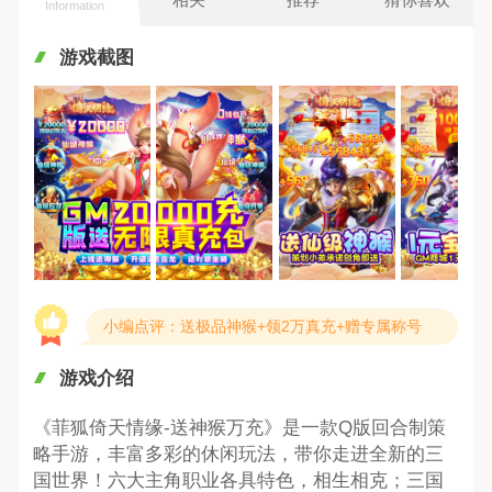
Information
游戏截图
小编点评：送极品神猴+领2万真充+赠专属称号
游戏介绍
《菲狐倚天情缘-送神猴万充》是一款Q版回合制策
略手游，丰富多彩的休闲玩法，带你走进全新的三
国世界！六大主角职业各具特色，相生相克；三国