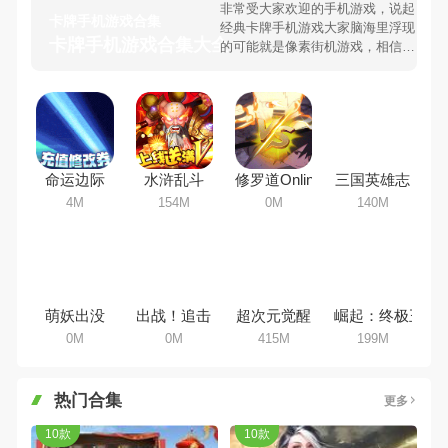
非常受大家欢迎的手机游戏，说起
卡牌手机游戏合集
经典卡牌手机游戏大家脑海里浮现
卡牌手机游戏合集大全 >
的可能就是像素街机游戏，相信很
多80、90后朋友还是记忆犹新
吧。那么，我们当年曾经玩过的卡
牌手机游戏有哪些呢？游戏今天，
98手游下载站小编芒果味的怪咖给
大家搜集整理了所以卡牌手机游戏
合集，欢迎大家前来选择下载体验
命运边际
水浒乱斗
修罗道Online
三国英雄志
4M
154M
0M
140M
萌妖出没
出战！追击！
超次元觉醒
崛起：终极王者
0M
0M
415M
199M
热门合集
更多
10款
10款