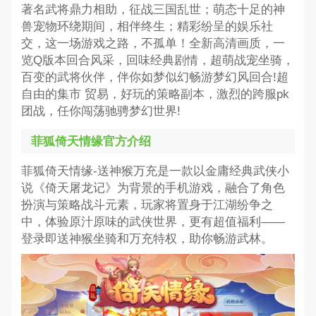
著名武将鼎力相助，征战三国乱世；萌态十足的神
兽宠物环绕期间，相伴终生；精彩纷呈的娱乐社
交，这一场游戏之路，不孤单！全新高清画质，一
览Q版本回合风采，回味经典剧情，超萌战宠坐骑，
百变的武将伙伴，伴你如梦似幻畅游梦幻风回合!超
自由的集市 贸易，好玩的策略副本，激烈的跨服pk
团战，任你闯荡驰骋梦幻世界!
菲狐倚天情缘官方介绍
菲狐倚天情缘-送神猴万充是一款以金庸经典武侠小
说《倚天屠龙记》为背景的手机游戏，融合了角色
扮演与策略战斗元素，玩家将置身于江湖纷争之
中，体验原汁原味的武侠世界，更有超值福利——
登录即送神猴坐骑和万充特权，助你畅游武林。