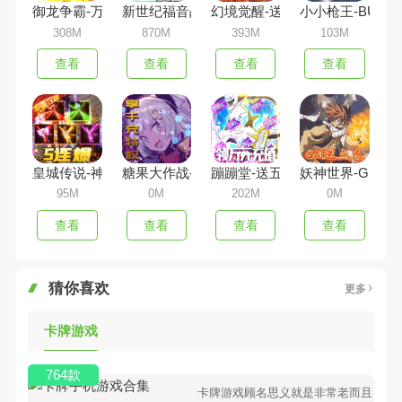
御龙争霸-万充毒佗版
新世纪福音战士：破晓-送UR真充
幻境觉醒-送UR10000真充
小小枪王-BUG
308M
870M
393M
103M
查看
查看
查看
查看
皇城传说-神器无限刀
糖果大作战-送千充特权
蹦蹦堂-送五星阿尔宙斯
妖神世界-GM点
95M
0M
202M
0M
查看
查看
查看
查看
猜你喜欢
更多
卡牌游戏
764款
卡牌游戏顾名思义就是非常老而且